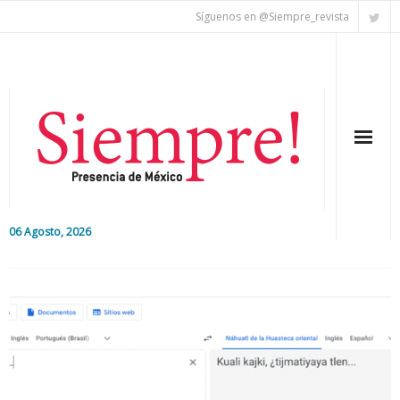
Síguenos en @Siempre_revista
06 Agosto, 2026
Inicio
Editorial
Nacional
Colaboradores