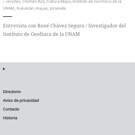
cenotes
,
Chichén Itzá
,
Cultura Maya
,
Instituto de Geofísica de la
UNAM.
,
Kukulcán
,
mayas
,
piramide
Internacional
Entrevista con René Chávez Segura / Investigador del
Cultura
Instituto de Geofísica de la UNAM
Directorio
Aviso de privacidad
Contacto
Historia