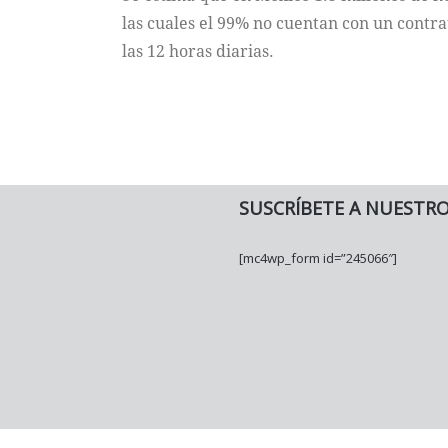
las cuales el 99% no cuentan con un contra
las 12 horas diarias.
SUSCRÍBETE A NUESTR
[mc4wp_form id=”245066″]