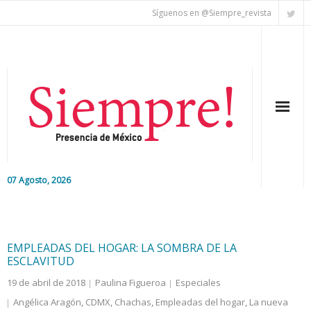
Síguenos en @Siempre_revista
07 Agosto, 2026
Inicio
Editorial
EMPLEADAS DEL HOGAR: LA SOMBRA DE LA
ESCLAVITUD
Nacional
19 de abril de 2018
Paulina Figueroa
Especiales
Angélica Aragón
,
CDMX
,
Chachas
,
Empleadas del hogar
,
La nueva
Colaboradores