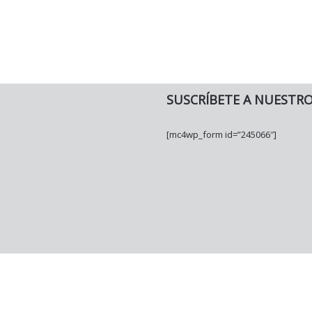
SUSCRÍBETE A NUESTR
[mc4wp_form id=”245066″]