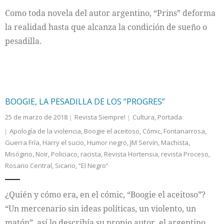
Como toda novela del autor argentino, “Prins” deforma
Internacional
la realidad hasta que alcanza la condición de sueño o
pesadilla.
Cultura
BOOGIE, LA PESADILLA DE LOS “PROGRES”
25 de marzo de 2018
Revista Siempre!
Cultura
,
Portada
Apología de la violencia
,
Boogie el aceitoso
,
Cómic
,
Fontanarrosa
,
Guerra Fría
,
Harry el sucio
,
Humor negro
,
JM Servín
,
Machista
,
Misógino
,
Noir
,
Policiaco
,
racista
,
Revista Hortensia
,
revista Proceso
,
Rosario Central
,
Sicario
,
“El Negro”
¿Quién y cómo era, en el cómic, “Boogie el aceitoso”?
“Un mercenario sin ideas políticas, un violento, un
matón”, así lo describía su propio autor, el argentino