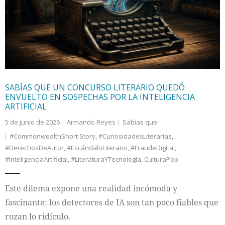
Internacional
Cultura
SABÍAS QUE UN CONCURSO LITERARIO QUEDÓ
ENVUELTO EN SOSPECHAS POR LA INTELIGENCIA
ARTIFICIAL
5 de junio de 2026
Armando Reyes
Sabías que
#CommonwealthShort Story
,
#CuriosidadesLiterarias
,
#DerechosDeAutor
,
#EscándaloLiterario
,
#FraudeDigital
,
#InteligenciaArtificial
,
#LiteraturaYTecnología
,
CulturaPop
Este dilema expone una realidad incómoda y
fascinante: los detectores de IA son tan poco fiables que
rozan lo ridículo.