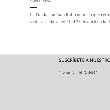
Víctor Jiménez
La Fundación Juan Rulfo anunció que retir
se desarrollará del 21 al 23 de abril en la
SUSCRÍBETE A NUESTR
[mc4wp_form id=”245066″]