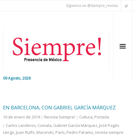
Síguenos en @Siempre_revista
09 Agosto, 2026
Inicio
Editorial
EN BARCELONA, CON GABRIEL GARCÍA MÁRQUEZ
10 de enero de 2019
Revista Siempre!
Cultura
,
Portada
Nacional
Carlos Landeros
,
Comala
,
Gabriel García Márquez
,
José Pagés
Llergo
Colaboradores
,
Juan Rulfo
,
Macondo
,
París
,
Pedro Páramo
,
revista siempre