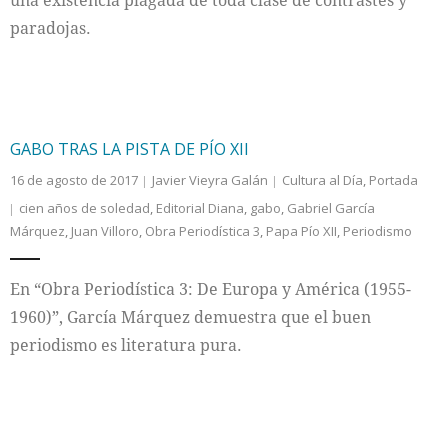
una existencia plagada de toda clase de contrastes y
paradojas.
GABO TRAS LA PISTA DE PÍO XII
16 de agosto de 2017
Javier Vieyra Galán
Cultura al Día
,
Portada
cien años de soledad
,
Editorial Diana
,
gabo
,
Gabriel García
Márquez
,
Juan Villoro
,
Obra Periodística 3
,
Papa Pío XII
,
Periodismo
En “Obra Periodística 3: De Europa y América (1955-
1960)”, García Márquez demuestra que el buen
periodismo es literatura pura.