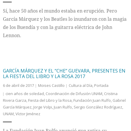
Sí, hace 50 años el mundo estaba en erupción. Pero
García Márquez y los Beatles lo inundaron con la magia
de los Buendía y con la guitarra eléctrica de John
Lennon.
GARCÍA MÁRQUEZ Y EL “CHE” GUEVARA, PRESENTES EN
LA FIESTA DEL LIBRO Y LA ROSA 2017
6 de abril de 2017
Moises Castillo
Cultura al Día
,
Portada
cien años de soledad
,
Coordinación de Difusión UNAM
,
Cristina
Rivera Garza
,
Fiesta del Libro y la Rosa
,
Fundación Juan Rulfo
,
Gabriel
García Márquez
,
Jorge Volpi
,
Juan Rulfo
,
Sergio González Rodríguez
,
UNAM
,
Víctor Jiménez
La Fundación Juan Rulfo anunció que retira su