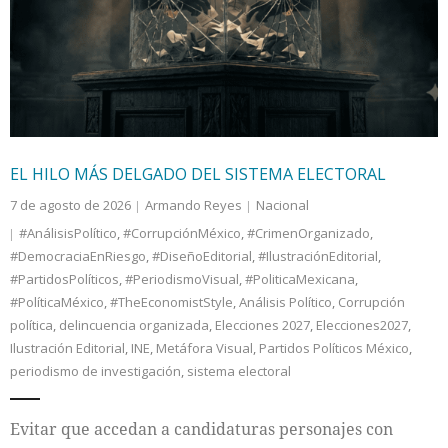
Internacional
Cultura
EL HILO MÁS DELGADO DEL SISTEMA ELECTORAL
7 de agosto de 2026
Armando Reyes
Nacional
#AnálisisPolítico
,
#CorrupciónMéxico
,
#CrimenOrganizado
,
#DemocraciaEnRiesgo
,
#DiseñoEditorial
,
#IlustraciónEditorial
,
#PartidosPolíticos
,
#PeriodismoVisual
,
#PoliticaMexicana
,
#PolíticaMéxico
,
#TheEconomistStyle
,
Análisis Político
,
Corrupción
política
,
delincuencia organizada
,
Elecciones 2027
,
Elecciones2027
,
Ilustración Editorial
,
INE
,
Metáfora Visual
,
Partidos Políticos México
,
periodismo de investigación
,
sistema electoral
Evitar que accedan a candidaturas personajes con