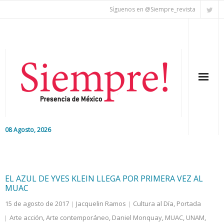
Síguenos en @Siempre_revista
08 Agosto, 2026
Inicio
Editorial
EL AZUL DE YVES KLEIN LLEGA POR PRIMERA VEZ AL
MUAC
Nacional
15 de agosto de 2017
Jacquelin Ramos
Cultura al Día
,
Portada
Arte acción
,
Arte contemporáneo
,
Daniel Monquay
,
MUAC
,
UNAM
,
Colaboradores