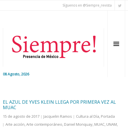
Síguenos en @Siempre_revista
08 Agosto, 2026
Inicio
Editorial
EL AZUL DE YVES KLEIN LLEGA POR PRIMERA VEZ AL
MUAC
Nacional
15 de agosto de 2017
Jacquelin Ramos
Cultura al Día
,
Portada
Arte acción
,
Arte contemporáneo
,
Daniel Monquay
,
MUAC
,
UNAM
,
Colaboradores