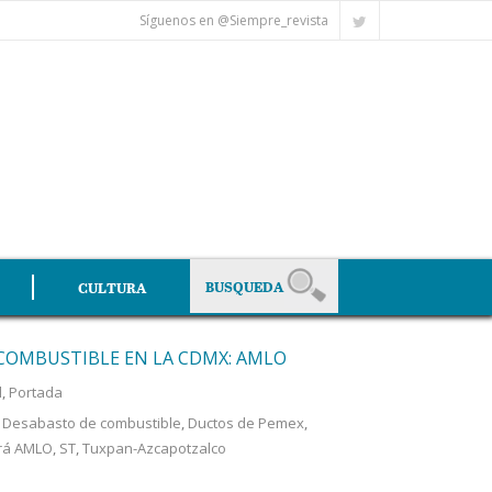
Síguenos en @Siempre_revista
CULTURA
 COMBUSTIBLE EN LA CDMX: AMLO
l
,
Portada
,
Desabasto de combustible
,
Ductos de Pemex
,
rá AMLO
,
ST
,
Tuxpan-Azcapotzalco