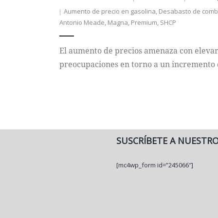
Aumento de precio en gasolina
,
Desabasto de comb
Antonio Meade
,
Magna
,
Premium
,
SHCP
El aumento de precios amenaza con elevar l
preocupaciones en torno a un incremento d
SUSCRÍBETE A NUESTR
[mc4wp_form id=”245066″]