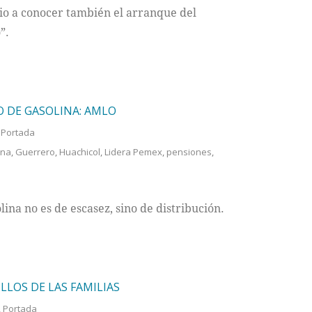
dio a conocer también el arranque del
”.
 DE GASOLINA: AMLO
,
Portada
ina
,
Guerrero
,
Huachicol
,
Lidera Pemex
,
pensiones
,
ina no es de escasez, sino de distribución.
LLOS DE LAS FAMILIAS
,
Portada