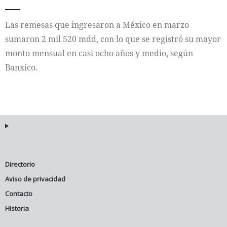
Internacional
Las remesas que ingresaron a México en marzo
sumaron 2 mil 520 mdd, con lo que se registró su mayor
Cultura
monto mensual en casi ocho años y medio, según
Banxico.
Directorio
Aviso de privacidad
Contacto
Historia