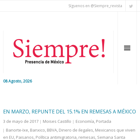
Síguenos en @Siempre_revista
08 Agosto, 2026
Inicio
Editorial
EN MARZO, REPUNTE DEL 15.1% EN REMESAS A MÉXICO
3 de mayo de 2017
Moises Castillo
Economía
,
Portada
Nacional
Banorte-Ixe
,
Banxico
,
BBVA
,
Dinero de ilegales
,
Mexicanos que viven
en EU
Colaboradores
,
Paisanos
,
Política antimigratoria
,
remesas
,
Semana Santa