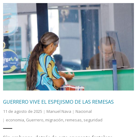
GUERRERO VIVE EL ESPEJISMO DE LAS REMESAS
11 de agosto de 2025
Manuel Nava
Nacional
economia
,
Guerrero
,
migración
,
remesas
,
seguridad