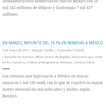
latinoamericanos beneficiarios fueron México con 28
mil 542 millones de dólares y Guatemala 7 mil 427
millones.
EN MARZO, REPUNTE DEL 15.1% EN REMESAS A MÉXICO
3 de mayo de 2017
Moises Castillo
Economía
,
Portada
Banorte-Ixe
,
Banxico
,
BBVA
,
Dinero de ilegales
,
Mexicanos que viven
en EU
,
Paisanos
,
Política antimigratoria
,
remesas
,
Semana Santa
Las remesas que ingresaron a México en marzo
sumaron 2 mil 520 mdd, con lo que se registró su mayor
monto mensual en casi ocho años y medio, según
Banxico.