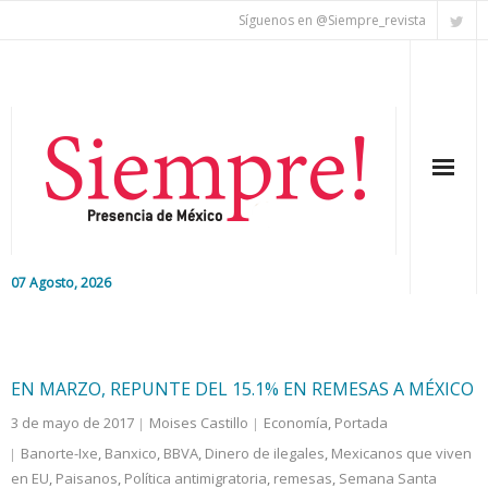
Síguenos en @Siempre_revista
07 Agosto, 2026
Inicio
Editorial
EN MARZO, REPUNTE DEL 15.1% EN REMESAS A MÉXICO
3 de mayo de 2017
Moises Castillo
Economía
,
Portada
Nacional
Banorte-Ixe
,
Banxico
,
BBVA
,
Dinero de ilegales
,
Mexicanos que viven
en EU
Colaboradores
,
Paisanos
,
Política antimigratoria
,
remesas
,
Semana Santa