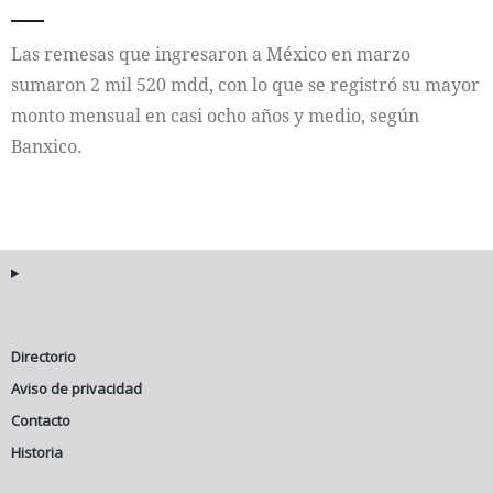
Internacional
Las remesas que ingresaron a México en marzo
sumaron 2 mil 520 mdd, con lo que se registró su mayor
Cultura
monto mensual en casi ocho años y medio, según
Banxico.
Directorio
Aviso de privacidad
Contacto
Historia