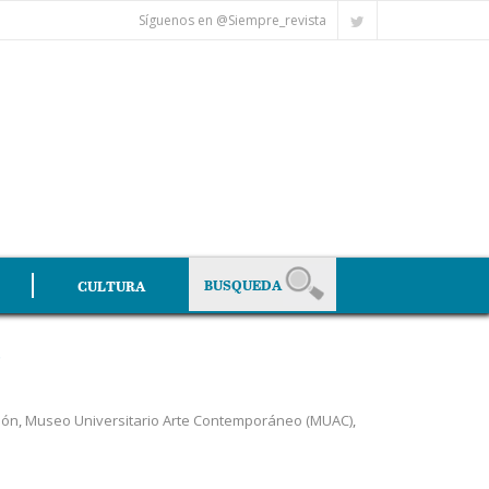
Síguenos en @Siempre_revista
CULTURA
6
ión
,
Museo Universitario Arte Contemporáneo (MUAC)
,