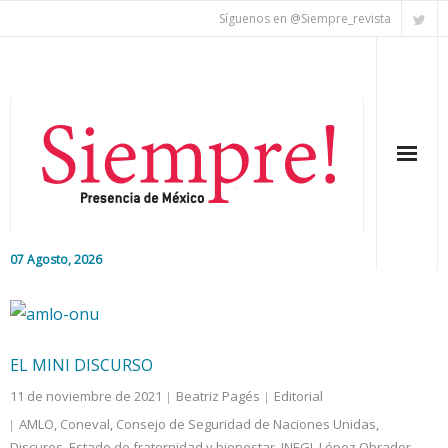
Síguenos en @Siempre_revista
07 Agosto, 2026
Inicio
Editorial
EL MINI DISCURSO
Nacional
11 de noviembre de 2021
Beatriz Pagés
Editorial
AMLO
,
Coneval
,
Consejo de Seguridad de Naciones Unidas
,
Colaboradores
Discuros
,
Estado de fraternidad y bienestar
,
INEGI
,
López Obrador
,