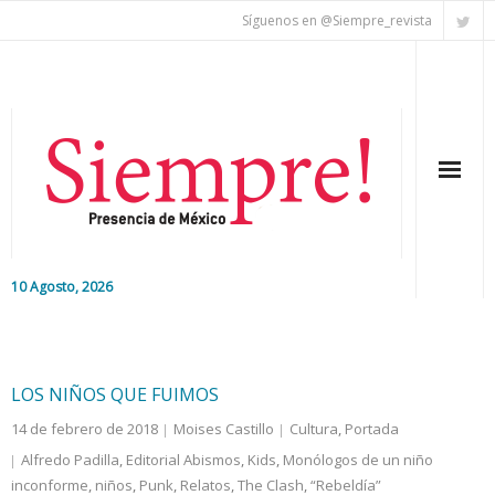
Síguenos en @Siempre_revista
10 Agosto, 2026
Inicio
Editorial
LOS NIÑOS QUE FUIMOS
14 de febrero de 2018
Moises Castillo
Cultura
,
Portada
Nacional
Alfredo Padilla
,
Editorial Abismos
,
Kids
,
Monólogos de un niño
inconforme
Colaboradores
,
niños
,
Punk
,
Relatos
,
The Clash
,
“Rebeldía”