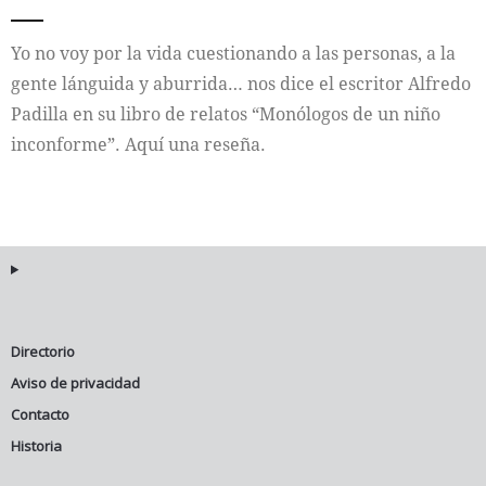
Internacional
Yo no voy por la vida cuestionando a las personas, a la
gente lánguida y aburrida… nos dice el escritor Alfredo
Cultura
Padilla en su libro de relatos “Monólogos de un niño
inconforme”. Aquí una reseña.
Directorio
Aviso de privacidad
Contacto
Historia