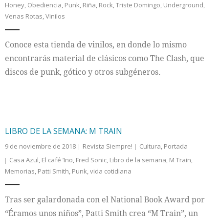
Honey
,
Obediencia
,
Punk
,
Riña
,
Rock
,
Triste Domingo
,
Underground
,
Venas Rotas
,
Vinilos
Internacional
Conoce esta tienda de vinilos, en donde lo mismo
Cultura
encontrarás material de clásicos como The Clash, que
discos de punk, gótico y otros subgéneros.
LIBRO DE LA SEMANA: M TRAIN
9 de noviembre de 2018
Revista Siempre!
Cultura
,
Portada
Casa Azul
,
El café ’Ino
,
Fred Sonic
,
Libro de la semana
,
M Train
,
Memorias
,
Patti Smith
,
Punk
,
vida cotidiana
Tras ser galardonada con el National Book Award por
“Éramos unos niños”, Patti Smith crea “M Train”, un