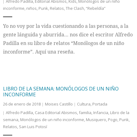
Alfredo Padilla
,
Editorial Abismos
,
Kids
,
Monólogos de un niño
inconforme
,
niños
,
Punk
,
Relatos
,
The Clash
,
“Rebeldía”
Yo no voy por la vida cuestionando a las personas, a la
gente lánguida y aburrida… nos dice el escritor Alfredo
Padilla en su libro de relatos “Monólogos de un niño
inconforme”. Aquí una reseña.
LIBRO DE LA SEMANA: MONÓLOGOS DE UN NIÑO
INCONFORME
26 de enero de 2018
Moises Castillo
Cultura
,
Portada
Alfredo Padilla
,
Casa Editorial Abismos
,
familia
,
Infancia
,
Libro de la
semana
,
Monólogos de un niño inconforme
,
Musiquero
,
Pogo
,
Punk
,
Relatos
,
San Luis Potosí