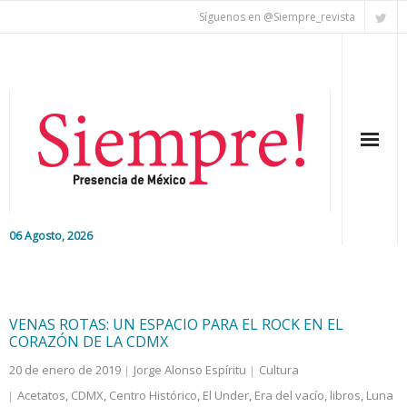
Síguenos en @Siempre_revista
06 Agosto, 2026
Inicio
Editorial
VENAS ROTAS: UN ESPACIO PARA EL ROCK EN EL
CORAZÓN DE LA CDMX
Nacional
20 de enero de 2019
Jorge Alonso Espíritu
Cultura
Acetatos
,
CDMX
,
Centro Histórico
,
El Under
,
Era del vacío
,
libros
,
Luna
Colaboradores