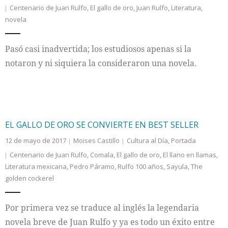
Centenario de Juan Rulfo
,
El gallo de oro
,
Juan Rulfo
,
Literatura
,
novela
Internacional
Cultura
Pasó casi inadvertida; los estudiosos apenas si la
notaron y ni siquiera la consideraron una novela.
EL GALLO DE ORO SE CONVIERTE EN BEST SELLER
12 de mayo de 2017
Moises Castillo
Cultura al Día
,
Portada
Centenario de Juan Rulfo
,
Comala
,
El gallo de oro
,
El llano en llamas
,
Literatura mexicana
,
Pedro Páramo
,
Rulfo 100 años
,
Sayula
,
The
golden cockerel
Por primera vez se traduce al inglés la legendaria
novela breve de Juan Rulfo y ya es todo un éxito entre