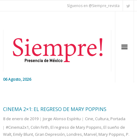
Síguenos en @Siempre_revista
06 Agosto, 2026
Inicio
Editorial
CINEMA 2×1: EL REGRESO DE MARY POPPINS
8 de enero de 2019
Jorge Alonso Espíritu
Cine
,
Cultura
,
Portada
Nacional
#Cinema2x1
,
Colin Firth
,
El regreso de Mary Poppins
,
El sueño de
Walt
,
Colaboradores
Emily Blunt
,
Gran Depresión
,
Londres
,
Marvel
,
Mary Poppins
,
P.