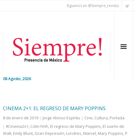
Síguenos en @Siempre_revista
08 Agosto, 2026
Inicio
Editorial
CINEMA 2×1: EL REGRESO DE MARY POPPINS
8 de enero de 2019
Jorge Alonso Espíritu
Cine
,
Cultura
,
Portada
Nacional
#Cinema2x1
,
Colin Firth
,
El regreso de Mary Poppins
,
El sueño de
Walt
,
Colaboradores
Emily Blunt
,
Gran Depresión
,
Londres
,
Marvel
,
Mary Poppins
,
P.