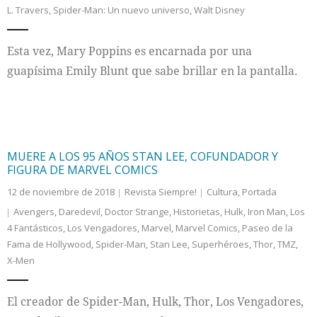
L. Travers
,
Spider-Man: Un nuevo universo
,
Walt Disney
Internacional
Esta vez, Mary Poppins es encarnada por una
Cultura
guapísima Emily Blunt que sabe brillar en la pantalla.
MUERE A LOS 95 AÑOS STAN LEE, COFUNDADOR Y
FIGURA DE MARVEL COMICS
12 de noviembre de 2018
Revista Siempre!
Cultura
,
Portada
Avengers
,
Daredevil
,
Doctor Strange
,
Historietas
,
Hulk
,
Iron Man
,
Los
4 Fantásticos
,
Los Vengadores
,
Marvel
,
Marvel Comics
,
Paseo de la
Fama de Hollywood
,
Spider-Man
,
Stan Lee
,
Superhéroes
,
Thor
,
TMZ
,
X-Men
El creador de Spider-Man, Hulk, Thor, Los Vengadores,