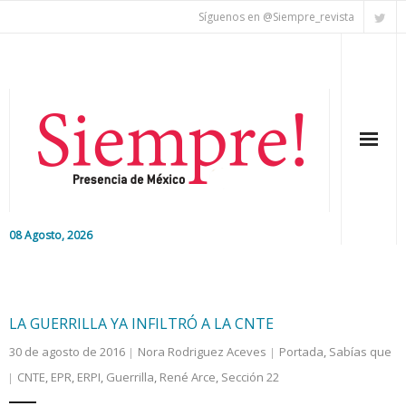
Síguenos en @Siempre_revista
08 Agosto, 2026
Inicio
Editorial
LA GUERRILLA YA INFILTRÓ A LA CNTE
30 de agosto de 2016
Nora Rodriguez Aceves
Portada
,
Sabías que
Nacional
CNTE
,
EPR
,
ERPI
,
Guerrilla
,
René Arce
,
Sección 22
Colaboradores