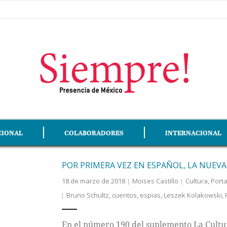
CIONAL
COLABORADORES
INTERNACIONAL
POR PRIMERA VEZ EN ESPAÑOL, LA NUEV
18 de marzo de 2018
Moises Castillo
Cultura
,
Port
Bruno Schultz
,
cuentos
,
espias
,
Leszek Kolakowski
,
En el número 190 del suplemento La Cultura