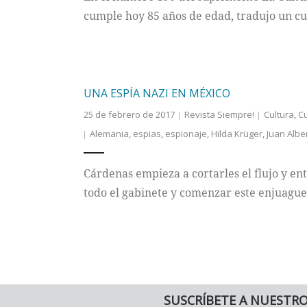
cumple hoy 85 años de edad, tradujo un cu
UNA ESPÍA NAZI EN MÉXICO
25 de febrero de 2017
Revista Siempre!
Cultura
,
Cu
Alemania
,
espias
,
espionaje
,
Hilda Krüger
,
Juan Alber
Cárdenas empieza a cortarles el flujo y en
todo el gabinete y comenzar este enjuague
SUSCRÍBETE A NUESTR