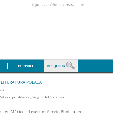
Síguenos en @Siempre_revista
CULTURA
A LITERATURA POLACA
ada
Polonia
,
prostitución
,
Sergio Pitol
,
Varsovia
 en México, el escritor Sergio Pitol, quien