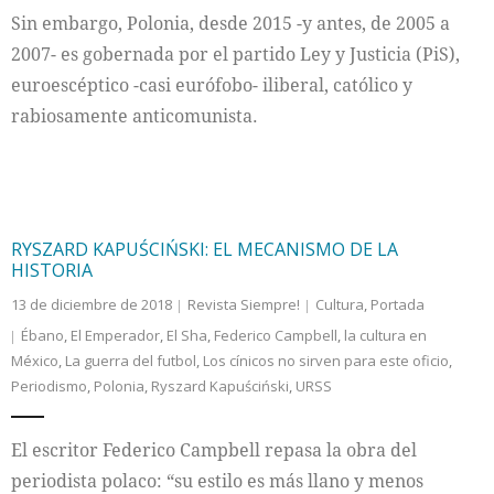
Sin embargo, Polonia, desde 2015 -y antes, de 2005 a
2007- es gobernada por el partido Ley y Justicia (PiS),
euroescéptico -casi eurófobo- iliberal, católico y
rabiosamente anticomunista.
RYSZARD KAPUŚCIŃSKI: EL MECANISMO DE LA
HISTORIA
13 de diciembre de 2018
Revista Siempre!
Cultura
,
Portada
Ébano
,
El Emperador
,
El Sha
,
Federico Campbell
,
la cultura en
México
,
La guerra del futbol
,
Los cínicos no sirven para este oficio
,
Periodismo
,
Polonia
,
Ryszard Kapuściński
,
URSS
El escritor Federico Campbell repasa la obra del
periodista polaco: “su estilo es más llano y menos