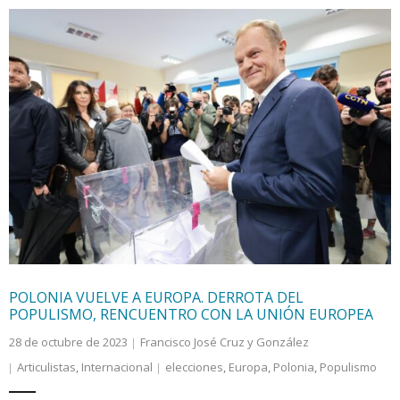
POLONIA VUELVE A EUROPA. DERROTA DEL
POPULISMO, RENCUENTRO CON LA UNIÓN EUROPEA
28 de octubre de 2023
Francisco José Cruz y González
Articulistas
,
Internacional
elecciones
,
Europa
,
Polonia
,
Populismo