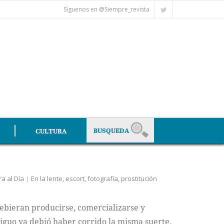
Síguenos en @Siempre_revista
CULTURA
ra al Día
En la lente
,
escort
,
fotografía
,
prostitución
debieran producirse, comercializarse y
iguo ya debió haber corrido la misma suerte.