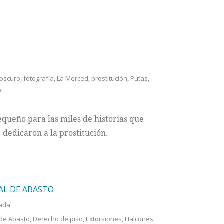
oscuro
,
fotografía
,
La Merced
,
prostitución
,
Putas
,
a
equeño para las miles de historias que
dedicaron a la prostitución.
AL DE ABASTO
ada
 de Abasto
,
Derecho de piso
,
Extorsiones
,
Halcones
,