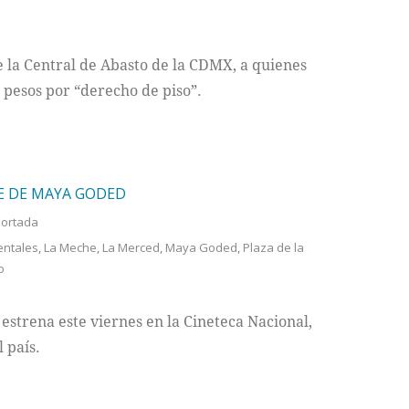
e la Central de Abasto de la CDMX, a quienes
pesos por “derecho de piso”.
E DE MAYA GODED
ortada
entales
,
La Meche
,
La Merced
,
Maya Goded
,
Plaza de la
o
estrena este viernes en la Cineteca Nacional,
 país.