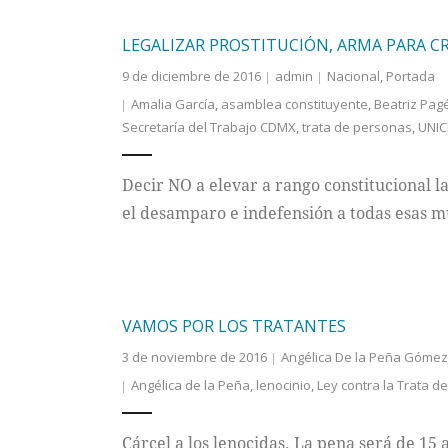
LEGALIZAR PROSTITUCIÓN, ARMA PARA 
9 de diciembre de 2016
admin
Nacional
,
Portada
Amalia García
,
asamblea constituyente
,
Beatriz Pag
Secretaría del Trabajo CDMX
,
trata de personas
,
UNIC
Decir NO a elevar a rango constitucional la
el desamparo e indefensión a todas esas 
VAMOS POR LOS TRATANTES
3 de noviembre de 2016
Angélica De la Peña Gómez
Angélica de la Peña
,
lenocinio
,
Ley contra la Trata d
Cárcel a los lenocidas. La pena será de 15 