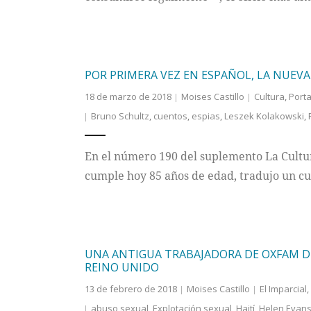
POR PRIMERA VEZ EN ESPAÑOL, LA NUEV
18 de marzo de 2018
Moises Castillo
Cultura
,
Port
Bruno Schultz
,
cuentos
,
espias
,
Leszek Kolakowski
,
En el número 190 del suplemento La Cultura
cumple hoy 85 años de edad, tradujo un cu
UNA ANTIGUA TRABAJADORA DE OXFAM 
REINO UNIDO
13 de febrero de 2018
Moises Castillo
El Imparcial
,
abuso sexual
,
Explotación sexual
,
Haití
,
Helen Evan