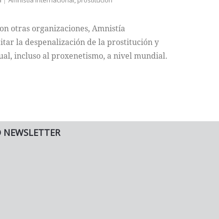
a
Amnistía Internacional
,
prostitución
on otras organizaciones, Amnistía
itar la despenalización de la prostitución y
ual, incluso al proxenetismo, a nivel mundial.
O NEWSLETTER