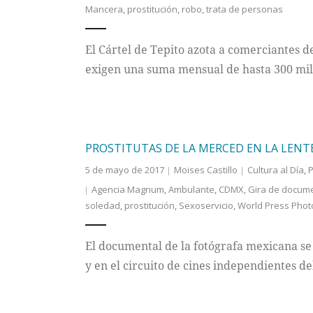
Mancera
,
prostitución
,
robo
,
trata de personas
El Cártel de Tepito azota a comerciantes d
exigen una suma mensual de hasta 300 mil 
PROSTITUTAS DE LA MERCED EN LA LENT
5 de mayo de 2017
Moises Castillo
Cultura al Día
,
P
Agencia Magnum
,
Ambulante
,
CDMX
,
Gira de docum
soledad
,
prostitución
,
Sexoservicio
,
World Press Phot
El documental de la fotógrafa mexicana se 
y en el circuito de cines independientes del