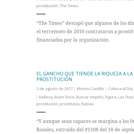
prostitución
,
The Times
“The Times” destapó que algunos de los dir
el terremoto de 2010 contrataron a prostit
financiadas por la organización.
EL GANCHO QUE TIENDE LA RIQUEZA A LA
PROSTITUCIÓN
3 de agosto de 2017
Moises Castillo
Cultura al Día
belleza
,
Buen físico
,
Buscar empleo
,
Figura
,
Las feas
prostitución
,
prostitutas
,
Rubias
“Y aunque sean capaces se margina a las f
Rosales, extraído del #1108 del 18 de sept