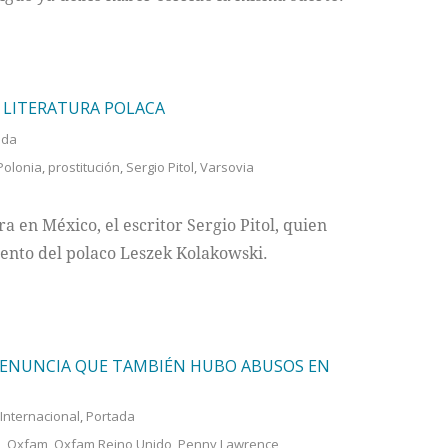
A LITERATURA POLACA
ada
Polonia
,
prostitución
,
Sergio Pitol
,
Varsovia
 en México, el escritor Sergio Pitol, quien
ento del polaco Leszek Kolakowski.
DENUNCIA QUE TAMBIÉN HUBO ABUSOS EN
Internacional
,
Portada
s
,
Oxfam
,
Oxfam Reino Unido
,
Penny Lawrence
,