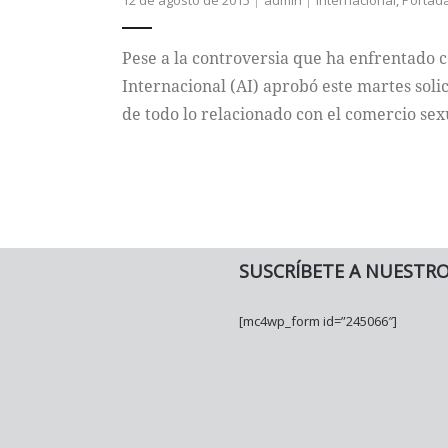
12 de agosto de 2015
admin
Internacional
,
Portad
Pese a la controversia que ha enfrentado c
Internacional (AI) aprobó este martes solic
de todo lo relacionado con el comercio sex
SUSCRÍBETE A NUESTR
[mc4wp_form id=”245066″]