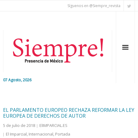
Síguenos en @Siempre_revista
07 Agosto, 2026
Inicio
Editorial
EL PARLAMENTO EUROPEO RECHAZA REFORMAR LA LEY
EUROPEA DE DERECHOS DE AUTOR
Nacional
5 de julio de 2018
ElIMPARCIAL.ES
El Imparcial
,
Internacional
,
Portada
Colaboradores