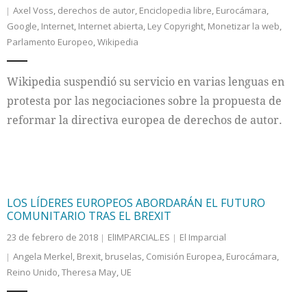
Axel Voss
,
derechos de autor
,
Enciclopedia libre
,
Eurocámara
,
Google
,
Internet
,
Internet abierta
,
Ley Copyright
,
Monetizar la web
,
Internacional
Parlamento Europeo
,
Wikipedia
Cultura
Wikipedia suspendió su servicio en varias lenguas en
protesta por las negociaciones sobre la propuesta de
reformar la directiva europea de derechos de autor.
LOS LÍDERES EUROPEOS ABORDARÁN EL FUTURO
COMUNITARIO TRAS EL BREXIT
23 de febrero de 2018
ElIMPARCIAL.ES
El Imparcial
Angela Merkel
,
Brexit
,
bruselas
,
Comisión Europea
,
Eurocámara
,
Reino Unido
,
Theresa May
,
UE