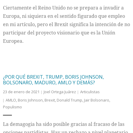
Ciertamente el Reino Unido no se prepara a invadir a
Internacional
Europa, ni siquiera en el sentido figurado que empleo
en mi artículo, pero el Brexit significa la intención de no
Cultura
participar del proyecto visionario que es la Unión
Europea.
¿POR QUÉ BREXIT, TRUMP, BORIS JOHNSON,
BOLSONARO, MADURO, AMLO Y DEMÁS?
23 de enero de 2021
Joel Ortega Juárez
Articulistas
AMLO
,
Boris Johnson
,
Brexit
,
Donald Trump
,
Jair Bolsonaro
,
Populismo
La demagogia ha sido posible gracias al fracaso de las
opciones partidistas. Hay un rechazo a nivel planetario