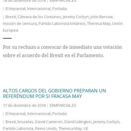
18 de diciembre de 2018
ElIMPARCIAL.ES
El Imparcial
,
Internacional
,
Portada
Brexit
,
Cámara de los Comunes
,
Jeremy Corbyn
,
John Bercow
,
moción de censura
,
Partido Laborista británico
,
Theresa May
,
Unión
Europea
Por su rechazo a convocar de inmediato una votación
sobre el acuerdo del Brexit en el Parlamento.
ALTOS CARGOS DEL GOBIERNO PREPARAN UN
REFERÉNDUM POR SI FRACASA MAY
17 de diciembre de 2018
ElIMPARCIAL.ES
El Imparcial
,
Internacional
,
Portada
Brexit
,
bruselas
,
David Cameron
,
David Lidington
,
Jeremy Corbyn
,
Partido Laborista
,
Reino Unido
,
Theresa May
,
UE