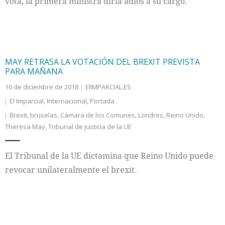
vota, la primera ministra diría adiós a su cargo.
MAY RETRASA LA VOTACIÓN DEL BREXIT PREVISTA
PARA MAÑANA
10 de diciembre de 2018
ElIMPARCIAL.ES
El Imparcial
,
Internacional
,
Portada
Brexit
,
bruselas
,
Cámara de los Comunes
,
Londres
,
Reino Unido
,
Theresa May
,
Tribunal de Justicia de la UE
El Tribunal de la UE dictamina que Reino Unido puede
revocar unilateralmente el brexit.