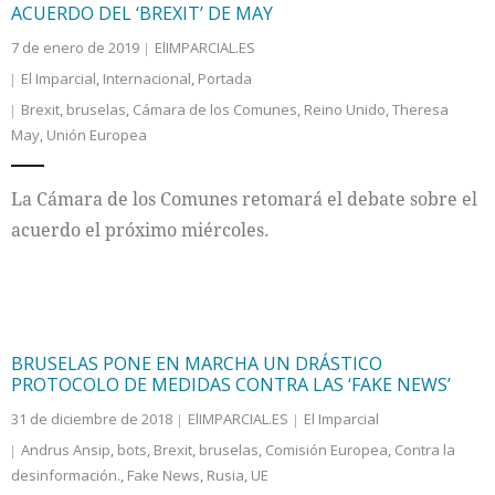
ACUERDO DEL ‘BREXIT’ DE MAY
7 de enero de 2019
ElIMPARCIAL.ES
El Imparcial
,
Internacional
,
Portada
Brexit
,
bruselas
,
Cámara de los Comunes
,
Reino Unido
,
Theresa
May
,
Unión Europea
La Cámara de los Comunes retomará el debate sobre el
acuerdo el próximo miércoles.
BRUSELAS PONE EN MARCHA UN DRÁSTICO
PROTOCOLO DE MEDIDAS CONTRA LAS ‘FAKE NEWS’
31 de diciembre de 2018
ElIMPARCIAL.ES
El Imparcial
Andrus Ansip
,
bots
,
Brexit
,
bruselas
,
Comisión Europea
,
Contra la
desinformación.
,
Fake News
,
Rusia
,
UE