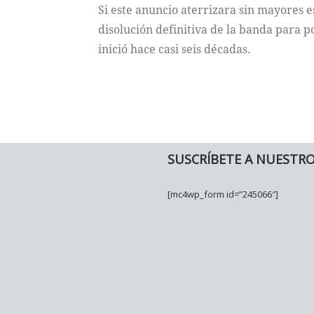
Si este anuncio aterrizara sin mayores es
disolución definitiva de la banda para po
inició hace casi seis décadas.
SUSCRÍBETE A NUESTR
[mc4wp_form id=”245066″]