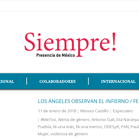
CIONAL
COLABORADORES
INTERNACIONAL
LOS ÁNGELES OBSERVAN EL INFIERNO / F
11 de enero de 2018
Moises Castillo
Especiales
#MeToo
,
Alerta de género
,
Antonio Gali
,
Día Naranja
Puebla
,
Ni una más
,
Ni una menos
,
ODESyR
,
PAN
,
Pau
Mujer
,
violencia de género