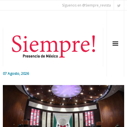
Síguenos en @Siempre_revista
07 Agosto, 2026
Inicio
Editorial
Nacional
Colaboradores