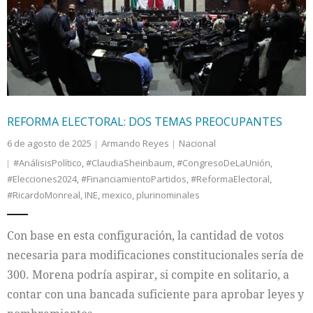
Internacional
Cultura
REFORMA ELECTORAL: DOS TEMAS PREOCUPANTES
6 de agosto de 2025
Armando Reyes
Nacional
#AnálisisPolítico
,
#ClaudiaSheinbaum
,
#CongresoDeLaUnión
,
#Elecciones2024
,
#FinanciamientoPartidos
,
#ReformaElectoral
,
#RicardoMonreal
,
INE
,
mexico
,
plurinominales
Con base en esta configuración, la cantidad de votos
necesaria para modificaciones constitucionales sería de
300. Morena podría aspirar, si compite en solitario, a
contar con una bancada suficiente para aprobar leyes y