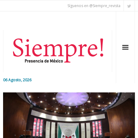
Síguenos en @Siempre_revista
06 Agosto, 2026
Inicio
Editorial
Nacional
Colaboradores