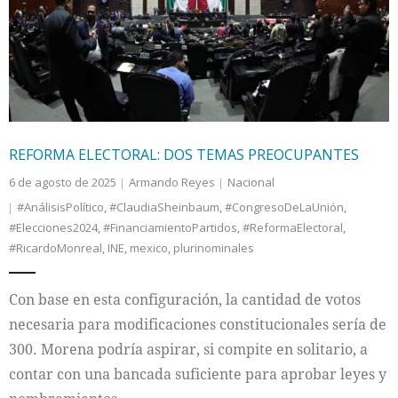
Internacional
Cultura
REFORMA ELECTORAL: DOS TEMAS PREOCUPANTES
6 de agosto de 2025
Armando Reyes
Nacional
#AnálisisPolítico
,
#ClaudiaSheinbaum
,
#CongresoDeLaUnión
,
#Elecciones2024
,
#FinanciamientoPartidos
,
#ReformaElectoral
,
#RicardoMonreal
,
INE
,
mexico
,
plurinominales
Con base en esta configuración, la cantidad de votos
necesaria para modificaciones constitucionales sería de
300. Morena podría aspirar, si compite en solitario, a
contar con una bancada suficiente para aprobar leyes y