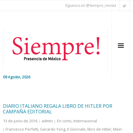
Síguenos en @Siempre_revista
09 Agosto, 2026
Inicio
Editorial
DIARIO ITALIANO REGALA LIBRO DE HITLER POR
CAMPAÑA EDITORIAL
Nacional
13 de junio de 2016
admin
En corto
,
Internacional
Francesco Perfetti
,
Gerardo Yong
,
Il Giornale
,
libro de Hitler
,
Mein
Colaboradores