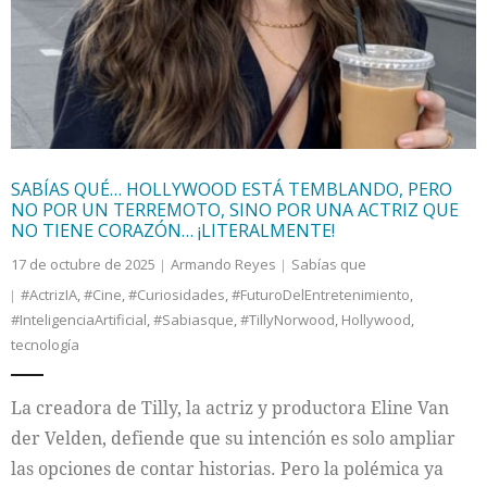
Internacional
Cultura
SABÍAS QUÉ… HOLLYWOOD ESTÁ TEMBLANDO, PERO
NO POR UN TERREMOTO, SINO POR UNA ACTRIZ QUE
NO TIENE CORAZÓN… ¡LITERALMENTE!
17 de octubre de 2025
Armando Reyes
Sabías que
#ActrizIA
,
#Cine
,
#Curiosidades
,
#FuturoDelEntretenimiento
,
#InteligenciaArtificial
,
#Sabiasque
,
#TillyNorwood
,
Hollywood
,
tecnología
La creadora de Tilly, la actriz y productora Eline Van
der Velden, defiende que su intención es solo ampliar
las opciones de contar historias. Pero la polémica ya