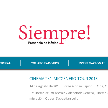
CIONAL
COLABORADORES
INTERNACIONAL
CINEMA 2×1: MICGÉNERO TOUR 2018
14 de agosto de 2018
Jorge Alonso Espíritu
Cine
,
Cu
#Cinema2x1
,
#ContralaViolenciadeGenero
,
Cinema 
migración
,
Queer
,
Sebastián Lelio