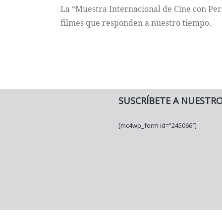
La “Muestra Internacional de Cine con Pe
filmes que responden a nuestro tiempo.
SUSCRÍBETE A NUESTR
[mc4wp_form id=”245066″]