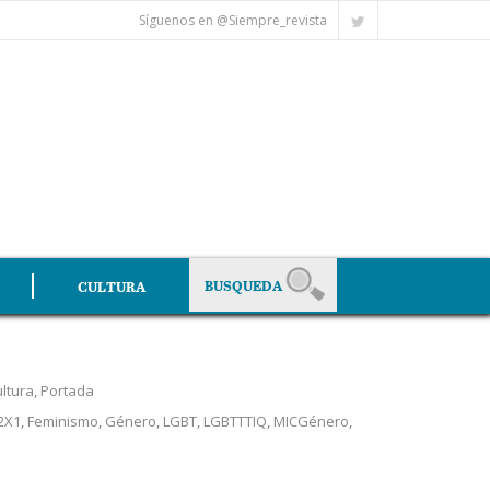
Síguenos en @Siempre_revista
CULTURA
ltura
,
Portada
2X1
,
Feminismo
,
Género
,
LGBT
,
LGBTTTIQ
,
MICGénero
,