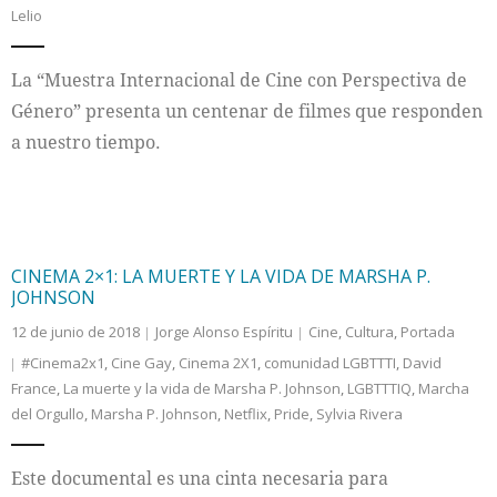
Lelio
Internacional
La “Muestra Internacional de Cine con Perspectiva de
Cultura
Género” presenta un centenar de filmes que responden
a nuestro tiempo.
CINEMA 2×1: LA MUERTE Y LA VIDA DE MARSHA P.
JOHNSON
12 de junio de 2018
Jorge Alonso Espíritu
Cine
,
Cultura
,
Portada
#Cinema2x1
,
Cine Gay
,
Cinema 2X1
,
comunidad LGBTTTI
,
David
France
,
La muerte y la vida de Marsha P. Johnson
,
LGBTTTIQ
,
Marcha
del Orgullo
,
Marsha P. Johnson
,
Netflix
,
Pride
,
Sylvia Rivera
Este documental es una cinta necesaria para