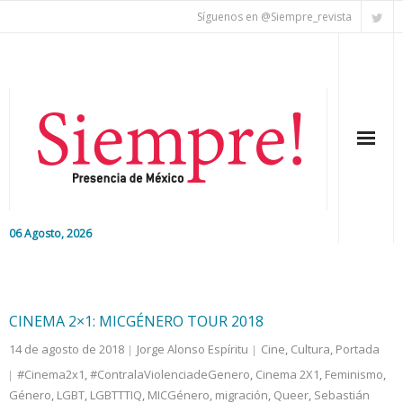
Síguenos en @Siempre_revista
06 Agosto, 2026
Inicio
Editorial
CINEMA 2×1: MICGÉNERO TOUR 2018
14 de agosto de 2018
Jorge Alonso Espíritu
Cine
,
Cultura
,
Portada
Nacional
#Cinema2x1
,
#ContralaViolenciadeGenero
,
Cinema 2X1
,
Feminismo
,
Género
Colaboradores
,
LGBT
,
LGBTTTIQ
,
MICGénero
,
migración
,
Queer
,
Sebastián