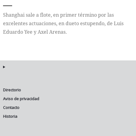
Internacional
Shanghai sale a flote, en primer término por las
excelentes actuaciones, en dueto estupendo, de Luis
Cultura
Eduardo Yee y Axel Arenas.
Directorio
Aviso de privacidad
Contacto
Historia