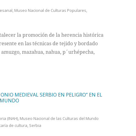
tesanal
,
Museo Nacional de Culturas Populares
,
talecer la promoción de la herencia histórica
resente en las técnicas de tejido y bordado
ltal, amuzgo, mazahua, nahua, p´urhépecha,
MONIO MEDIEVAL SERBIO EN PELIGRO” EN EL
L MUNDO
oria (INAH)
,
Museo Nacional de las Culturas del Mundo
aría de cultura
,
Serbia