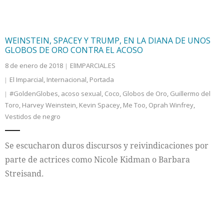
WEINSTEIN, SPACEY Y TRUMP, EN LA DIANA DE UNOS
GLOBOS DE ORO CONTRA EL ACOSO
8 de enero de 2018
ElIMPARCIAL.ES
El Imparcial
,
Internacional
,
Portada
#GoldenGlobes
,
acoso sexual
,
Coco
,
Globos de Oro
,
Guillermo del
Toro
,
Harvey Weinstein
,
Kevin Spacey
,
Me Too
,
Oprah Winfrey
,
Vestidos de negro
Se escucharon duros discursos y reivindicaciones por
parte de actrices como Nicole Kidman o Barbara
Streisand.