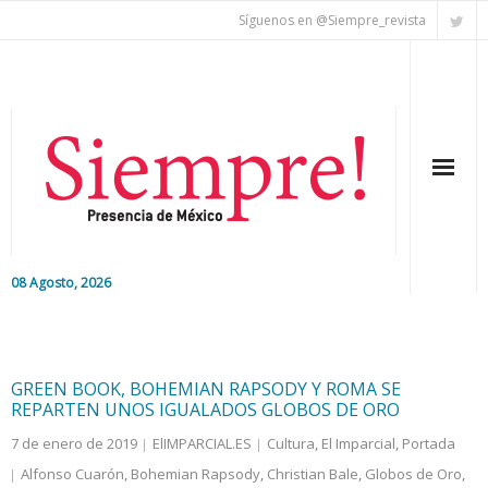
Síguenos en @Siempre_revista
08 Agosto, 2026
Inicio
Editorial
GREEN BOOK, BOHEMIAN RAPSODY Y ROMA SE
REPARTEN UNOS IGUALADOS GLOBOS DE ORO
Nacional
7 de enero de 2019
ElIMPARCIAL.ES
Cultura
,
El Imparcial
,
Portada
Alfonso Cuarón
,
Bohemian Rapsody
,
Christian Bale
,
Globos de Oro
,
Colaboradores