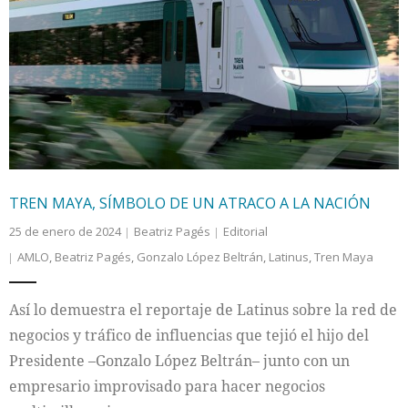
TREN MAYA, SÍMBOLO DE UN ATRACO A LA NACIÓN
25 de enero de 2024
Beatriz Pagés
Editorial
AMLO
,
Beatriz Pagés
,
Gonzalo López Beltrán
,
Latinus
,
Tren Maya
Así lo demuestra el reportaje de Latinus sobre la red de
negocios y tráfico de influencias que tejió el hijo del
Presidente –Gonzalo López Beltrán– junto con un
empresario improvisado para hacer negocios