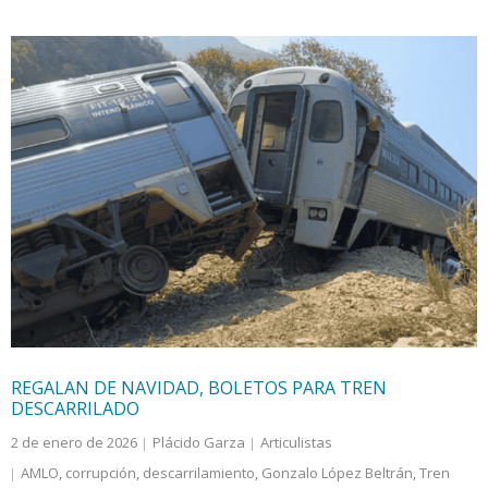
REGALAN DE NAVIDAD, BOLETOS PARA TREN
DESCARRILADO
2 de enero de 2026
Plácido Garza
Articulistas
AMLO
,
corrupción
,
descarrilamiento
,
Gonzalo López Beltrán
,
Tren