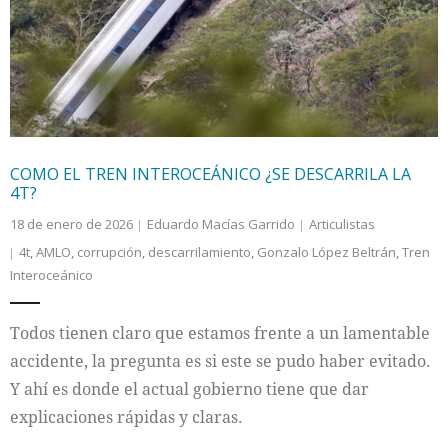
Internacional
Cultura
COMO EL TREN INTEROCEÁNICO ¿SE DESCARRILA LA
4T?
18 de enero de 2026
Eduardo Macías Garrido
Articulistas
4t
,
AMLO
,
corrupción
,
descarrilamiento
,
Gonzalo López Beltrán
,
Tren
Interoceánico
Todos tienen claro que estamos frente a un lamentable
accidente, la pregunta es si este se pudo haber evitado.
Y ahí es donde el actual gobierno tiene que dar
explicaciones rápidas y claras.