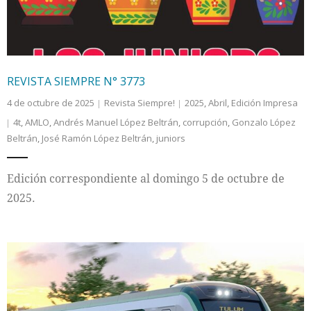
REVISTA SIEMPRE N° 3773
4 de octubre de 2025
Revista Siempre!
2025
,
Abril
,
Edición Impresa
4t
,
AMLO
,
Andrés Manuel López Beltrán
,
corrupción
,
Gonzalo López
Beltrán
,
José Ramón López Beltrán
,
juniors
Edición correspondiente al domingo 5 de octubre de
2025.