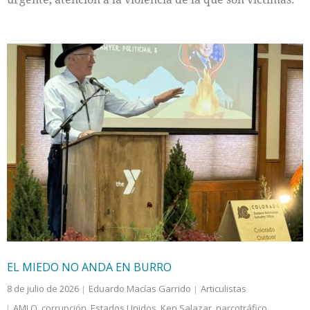
EL MIEDO NO ANDA EN BURRO
8 de julio de 2026
Eduardo Macías Garrido
Articulistas
AMLO
,
corrupción
,
Estados Unidos
,
Ken Salazar
,
narcotráfico
,