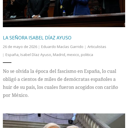
LA SEÑORA ISABEL DÍAZ AYUSO
26 de mayo de 2026
Eduardo Macías Garrido
Articulistas
España
,
Isabel Díaz Ayuso
,
Madrid
,
mexico
,
politica
No se olvida la época del fascismo en España, lo cual
obligó a cientos de miles de demócratas españoles a
huir de su país, los cuales fueron acogidos con cariño
por México.