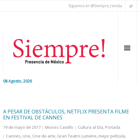
Síguenos en @Siempre_revista
08 Agosto, 2026
Inicio
Editorial
A PESAR DE OBSTÁCULOS, NETFLIX PRESENTA FILME
EN FESTIVAL DE CANNES
Nacional
19 de mayo de 2017
Moises Castillo
Cultura al Día
,
Portada
Cannes
,
cine
,
Cine de arte
,
Gran Teatro Lumière
,
mejor película
,
Colaboradores