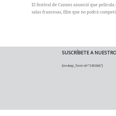
El festival de Cannes anunció que película
salas francesas, film que no podrá competi
SUSCRÍBETE A NUESTR
[mc4wp_form id=”245066″]