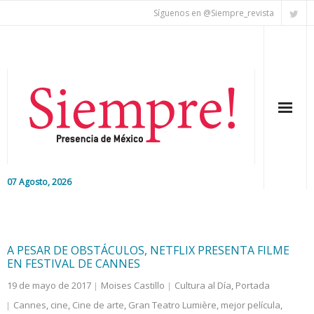
Síguenos en @Siempre_revista
07 Agosto, 2026
Inicio
Editorial
A PESAR DE OBSTÁCULOS, NETFLIX PRESENTA FILME
EN FESTIVAL DE CANNES
Nacional
19 de mayo de 2017
Moises Castillo
Cultura al Día
,
Portada
Cannes
,
cine
,
Cine de arte
,
Gran Teatro Lumière
,
mejor película
,
Colaboradores