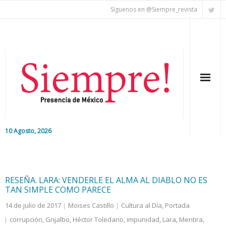
Síguenos en @Siempre_revista
10 Agosto, 2026
Inicio
Editorial
RESEÑA. LARA: VENDERLE EL ALMA AL DIABLO NO ES
TAN SIMPLE COMO PARECE
Nacional
14 de julio de 2017
Moises Castillo
Cultura al Día
,
Portada
corrupción
,
Grijalbo
,
Héctor Toledano
,
impunidad
,
Lara
,
Mentira
,
Colaboradores