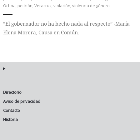
Ochoa
,
petición
,
Veracruz
,
violación
,
violencia de género
Internacional
“El gobernador no ha hecho nada al respecto” -María
Cultura
Elena Morera, Causa en Común.
Directorio
Aviso de privacidad
Contacto
Historia