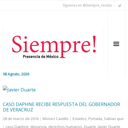
Síguenos en @Siempre_revista
08 Agosto, 2026
Inicio
Editorial
CASO DAPHNE RECIBE RESPUESTA DEL GOBERNADOR
DE VERACRUZ
Nacional
28 de marzo de 2016
Moises Castillo
Estados
,
Portada
,
Sabías que
Colaboradores
caso Daphne
,
denuncia
,
derechos humanos
,
Duarte
,
Javier Duarte