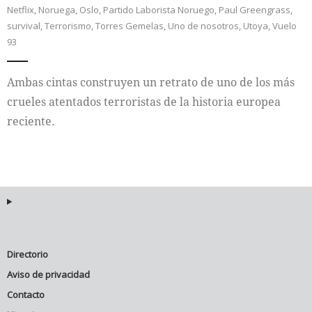
Netflix
,
Noruega
,
Oslo
,
Partido Laborista Noruego
,
Paul Greengrass
,
survival
,
Terrorismo
,
Torres Gemelas
,
Uno de nosotros
,
Utoya
,
Vuelo
Internacional
93
Cultura
Ambas cintas construyen un retrato de uno de los más
crueles atentados terroristas de la historia europea
reciente.
Directorio
Aviso de privacidad
Contacto