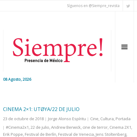
Síguenos en @Siempre_revista
08 Agosto, 2026
Inicio
Editorial
CINEMA 2×1: UTØYA/22 DE JULIO
23 de octubre de 2018
Jorge Alonso Espíritu
Cine
,
Cultura
,
Portada
Nacional
#Cinema2x1
,
22 de julio
,
Andrew Berwick
,
cine de terror
,
Cinema 2X1
,
Erik Poppe
Colaboradores
,
Festival de Berlín
,
Festival de Venecia
,
Jens Stoltenberg
,