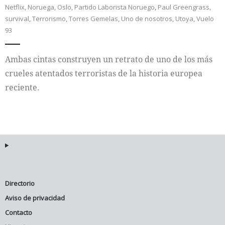
Netflix
,
Noruega
,
Oslo
,
Partido Laborista Noruego
,
Paul Greengrass
,
survival
,
Terrorismo
,
Torres Gemelas
,
Uno de nosotros
,
Utoya
,
Vuelo
Internacional
93
Cultura
Ambas cintas construyen un retrato de uno de los más
crueles atentados terroristas de la historia europea
reciente.
Directorio
Aviso de privacidad
Contacto