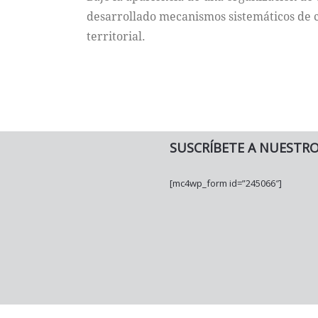
desarrollado mecanismos sistemáticos de c
territorial.
SUSCRÍBETE A NUESTR
[mc4wp_form id=”245066″]