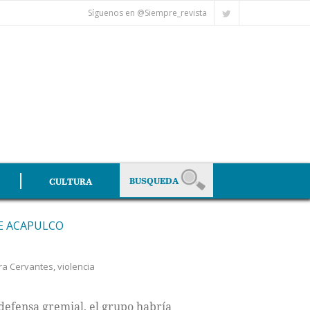
Síguenos en @Siempre_revista
CULTURA
DE ACAPULCO
ra Cervantes
,
violencia
defensa gremial, el grupo habría